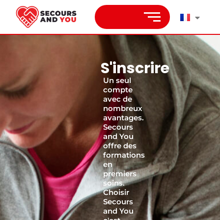
S'inscrire
Un seul
compte
avec de
nombreux
avantages.
Secours
and You
offre des
formations
en
premiers
soins.
Choisir
Secours
and You