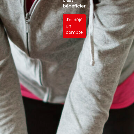
c'est
bénéficier
:
J'ai déjà
un
compte