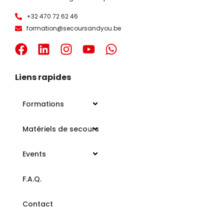
+32 470 72 62 46
formation@secoursandyou.be
Liens rapides
Formations
Matériels de secours
Events
F.A.Q.
Contact