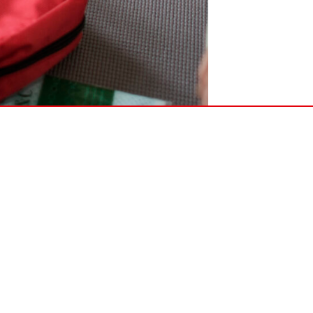
s rapides
Horaire de c
8H00 - 20H0
mations
Lundi - Same
Parce que cha
ériels de secours
vous ! Devenez 
de survie !
nts
Q.