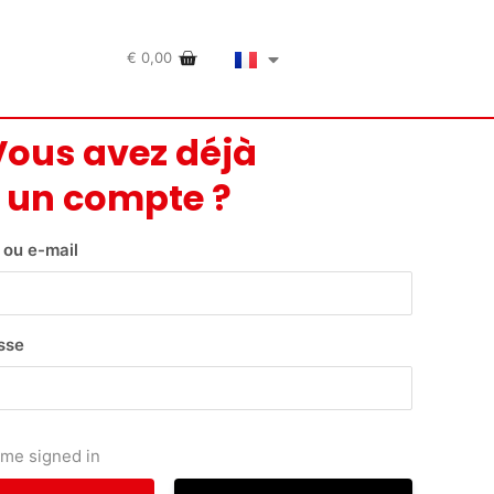
€
0,00
Vous avez déjà
un compte ?
t ou e-mail
sse
me signed in