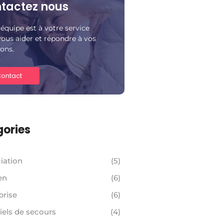
tactez nous
équipe est à votre service
ous aider et répondre à vos
ons.
ontact
ories
iation
(5)
en
(6)
prise
(6)
iels de secours
(4)