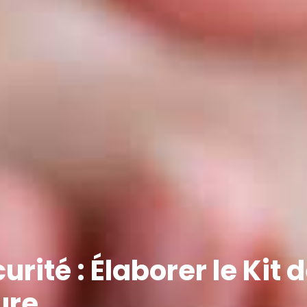
urité : Élaborer le Kit
ure