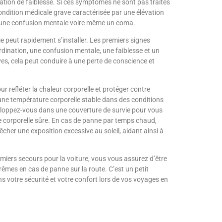
ation de faiblesse. Si ces symptômes ne sont pas traités
ondition médicale grave caractérisée par une élévation
, une confusion mentale voire même un coma.
ie peut rapidement s’installer. Les premiers signes
dination, une confusion mentale, une faiblesse et un
es, cela peut conduire à une perte de conscience et
r refléter la chaleur corporelle et protéger contre
 une température corporelle stable dans des conditions
eloppez-vous dans une couverture de survie pour vous
e corporelle sûre. En cas de panne par temps chaud,
êcher une exposition excessive au soleil, aidant ainsi à
miers secours pour la voiture, vous vous assurez d’être
rêmes en cas de panne sur la route. C’est un petit
s votre sécurité et votre confort lors de vos voyages en