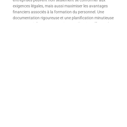
entreprises peuvent non seulement se conformer aux
exigences légales, mais aussi maximiser les avantages
financiers associés à la formation du personnel. Une
documentation rigoureuse et une planification minutieuse
sont essentielles pour garantir une utilisation efficace des
ressources et une optimisation des investissements dans
le développement des compétences.
Conclusion :
La formation en secourisme est un pilier du bien-être au
travail, et les entreprises disposent de plusieurs moyens
pour financer cet investissement essentiel. En exploitant
intelligemment les déductions fiscales et les subsides
sectoriels, votre entreprise peut non seulement assurer la
sécurité et la santé de ses employés mais aussi bénéficier
d’avantages financiers significatifs. Prenez le temps
d’explorer toutes les options disponibles pour optimiser le
financement de votre formation en secourisme et
renforcer votre engagement envers un environnement de
travail sûr et sain.
Secours and You SRL